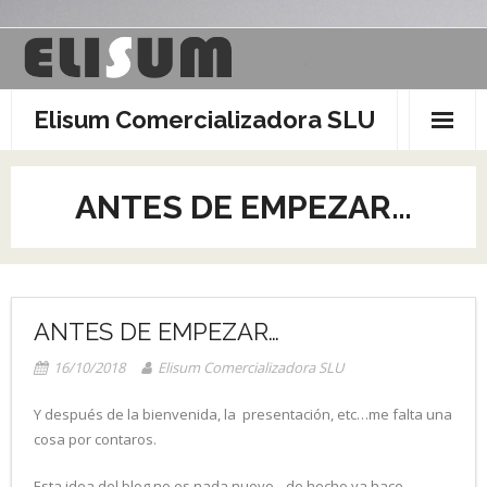
Saltar
al
contenido
Elisum Comercializadora SLU
ANTES DE EMPEZAR…
ANTES DE EMPEZAR…
16/10/2018
Elisum Comercializadora SLU
Y después de la bienvenida, la presentación, etc…me falta una
cosa por contaros.
Esta idea del blog no es nada nuevo…de hecho ya hace